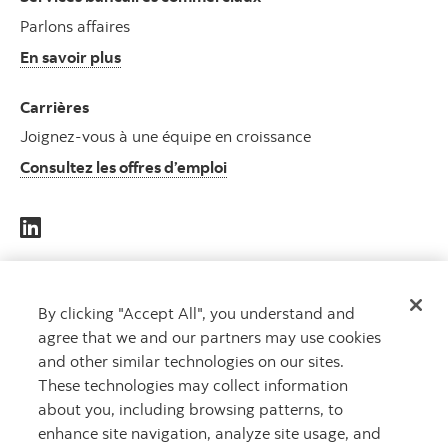
Parlons affaires
En savoir plus
Carrières
Joignez-vous à une équipe en croissance
Consultez les offres d’emploi
DES
By clicking "Accept All", you understand and
CAPITAUX
agree that we and our partners may use cookies
QUI
and other similar technologies on our sites.
TRAVAILLENT
These technologies may collect information
POUR VOUS
MC
about you, including browsing patterns, to
enhance site navigation, analyze site usage, and